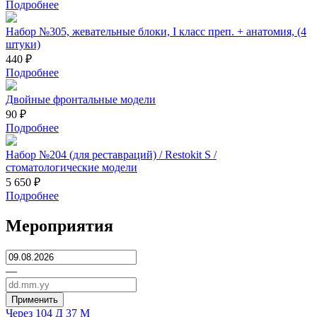
Подробнее
Набор №305, жевательные блоки, I класс преп. + анатомия, (4
штуки)
440 ₽
Подробнее
Двойные фронтальные модели
90 ₽
Подробнее
Набор №204 (для реставраций) / Restokit S /
стоматологические модели
5 650 ₽
Подробнее
Мероприятия
—
Применить
Через 104 Д 37 М